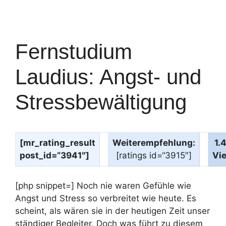
Fernstudium
Laudius: Angst- und
Stressbewältigung
[mr_rating_result
Weiterempfehlung:
1.
post_id=“3941″]
[ratings id=“3915″]
Vi
[php snippet=] Noch nie waren Gefühle wie
Angst und Stress so verbreitet wie heute. Es
scheint, als wären sie in der heutigen Zeit unser
ständiger Begleiter. Doch was führt zu diesem