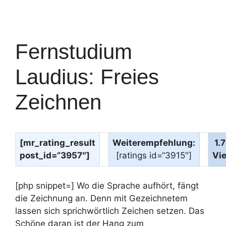
Fernstudium
Laudius: Freies
Zeichnen
[mr_rating_result
Weiterempfehlung:
1.
post_id=“3957″]
[ratings id=“3915″]
Vi
[php snippet=] Wo die Sprache aufhört, fängt
die Zeichnung an. Denn mit Gezeichnetem
lassen sich sprichwörtlich Zeichen setzen. Das
Schöne daran ist der Hang zum