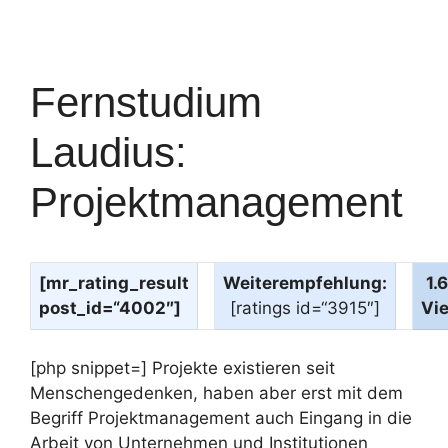
Fernstudium
Laudius:
Projektmanagement
[mr_rating_result
Weiterempfehlung:
1.
post_id=“4002″]
[ratings id=“3915″]
Vi
[php snippet=] Projekte existieren seit
Menschengedenken, haben aber erst mit dem
Begriff Projektmanagement auch Eingang in die
Arbeit von Unternehmen und Institutionen