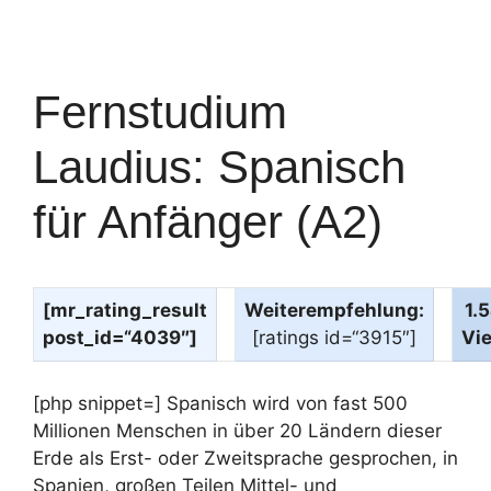
Fernstudium
Laudius: Spanisch
für Anfänger (A2)
[mr_rating_result
Weiterempfehlung:
1.
post_id=“4039″]
[ratings id=“3915″]
Vi
[php snippet=] Spanisch wird von fast 500
Millionen Menschen in über 20 Ländern dieser
Erde als Erst- oder Zweitsprache gesprochen, in
Spanien, großen Teilen Mittel- und