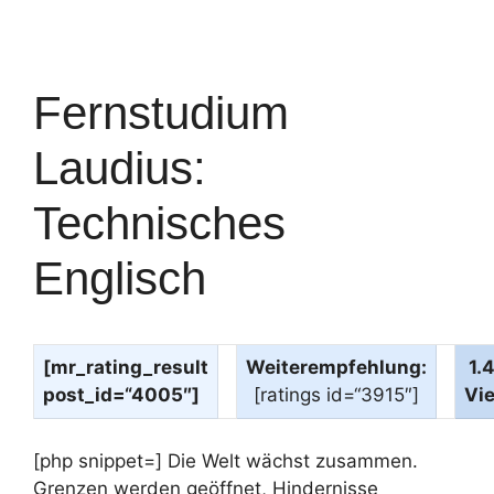
Fernstudium
Laudius:
Technisches
Englisch
[mr_rating_result
Weiterempfehlung:
1.
post_id=“4005″]
[ratings id=“3915″]
Vi
[php snippet=] Die Welt wächst zusammen.
Grenzen werden geöffnet, Hindernisse