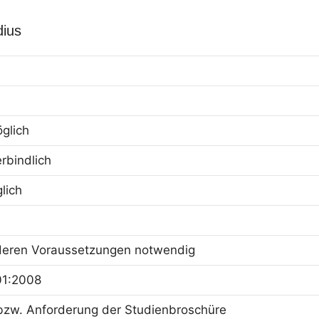
dius
öglich
rbindlich
lich
deren Voraussetzungen notwendig
01:2008
bzw. Anforderung der Studienbroschüre