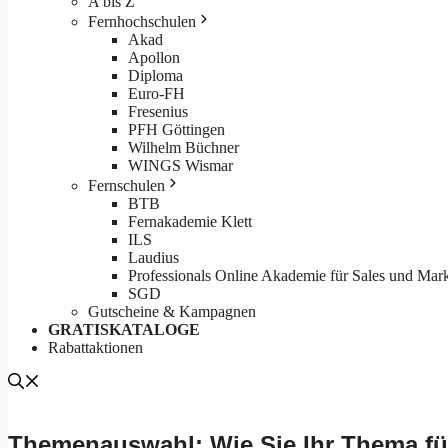
A bis Z
Fernhochschulen
Akad
Apollon
Diploma
Euro-FH
Fresenius
PFH Göttingen
Wilhelm Büchner
WINGS Wismar
Fernschulen
BTB
Fernakademie Klett
ILS
Laudius
Professionals Online Akademie für Sales und Mar
SGD
Gutscheine & Kampagnen
GRATISKATALOGE
Rabattaktionen
Themenauswahl: Wie Sie Ihr Thema für