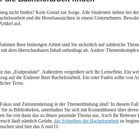
lang nicht finden? Kein Grund zur Sorge. Alle Studenten stehen bei d
achelorarbeit und die Berufsaussichten in einem Unternehmen. Bewahre
rtikel auf.
 Rahmen Ihrer bisherigen Arbeit sind Sie sicherlich auf zahlreiche The
mit dem überschaubaren Inhalt unbedingt ab. Andere Themenkomplexe 
 für das „Endprodukt“. Außerdem vergrößert sich Ihr Lerneffekt. Ein w
zug auf die Endnote Ihrer Bachelorarbeit. Ein roter Faden sollte von A
icher Texte.
nen Fokus und Zielorientierung in der Themenfindung sind? In diesem Fa
en Sie in Bibliotheken, unterhalten Sie sich mit Kommilitonen über de
en Sie erst dann das zu Ihnen passende Thema aus. Auch Ihr Betreuer k
Mensch läuft nämlich Gefahr,
das Schreiben der Bachelorarbeit
zu beginn
nschen sind hier das A und O.