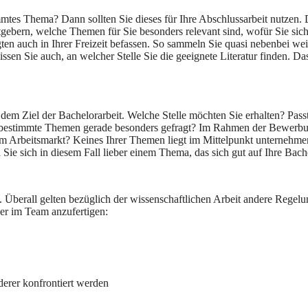
immtes Thema? Dann sollten Sie dieses für Ihre Abschlussarbeit nutze
ebern, welche Themen für Sie besonders relevant sind, wofür Sie sich
n auch in Ihrer Freizeit befassen. So sammeln Sie quasi nebenbei wei
ssen Sie auch, an welcher Stelle Sie die geeignete Literatur finden. Das 
h dem Ziel der Bachelorarbeit. Welche Stelle möchten Sie erhalten? Pas
bestimmte Themen gerade besonders gefragt? Im Rahmen der Bewerbung
em Arbeitsmarkt? Keines Ihrer Themen liegt im Mittelpunkt unternehmer
ie sich in diesem Fall lieber einem Thema, das sich gut auf Ihre Bach
 Überall gelten bezüglich der wissenschaftlichen Arbeit andere Regelun
der im Team anzufertigen:
derer konfrontiert werden