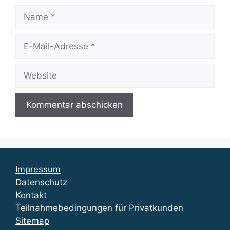
Name
E-
Mail-
Adresse
Website
Impressum
Datenschutz
Kontakt
Teilnahmebedingungen für Privatkunden
Sitemap