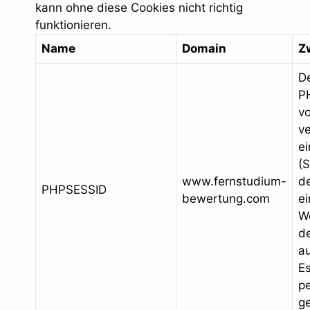
kann ohne diese Cookies nicht richtig
funktionieren.
Name
Domain
Z
D
P
v
v
ei
(S
www.fernstudium-
de
PHPSESSID
bewertung.com
e
W
d
au
E
p
ge