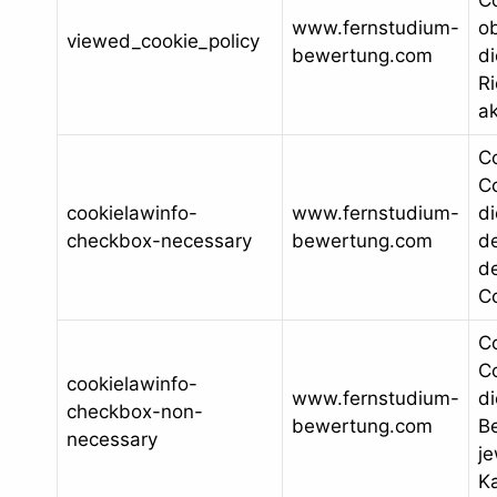
Co
www.fernstudium-
o
viewed_cookie_policy
bewertung.com
di
Ri
ak
C
Co
cookielawinfo-
www.fernstudium-
d
checkbox-necessary
bewertung.com
d
de
C
C
Co
cookielawinfo-
www.fernstudium-
d
checkbox-non-
bewertung.com
B
necessary
je
Ka