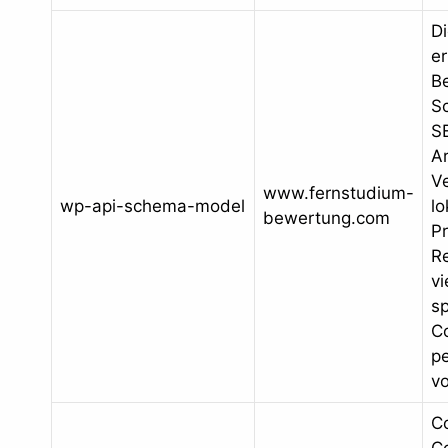
D
er
Be
S
S
Ar
V
www.fernstudium-
wp-api-schema-model
lo
bewertung.com
P
R
vi
sp
C
p
vo
C