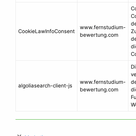
C
Co
d
www.fernstudium-
CookieLawInfoConsent
Z
bewertung.com
de
d
C
Di
v
www.fernstudium-
de
algoliasearch-client-js
bewertung.com
di
Fu
W