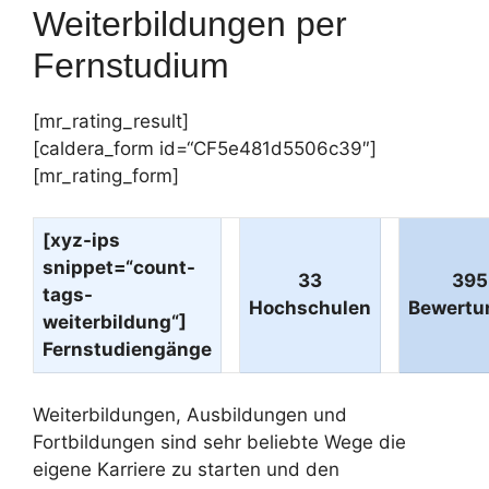
Weiterbildungen per
Fernstudium
[mr_rating_result]
[caldera_form id=“CF5e481d5506c39″]
[mr_rating_form]
[xyz-ips
snippet=“count-
33
395
tags-
Hochschulen
Bewertu
weiterbildung“]
Fernstudiengänge
Weiterbildungen, Ausbildungen und
Fortbildungen sind sehr beliebte Wege die
eigene Karriere zu starten und den