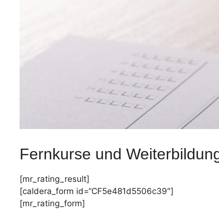
Fernkurse und Weiterbildun
[mr_rating_result]
[caldera_form id=“CF5e481d5506c39″]
[mr_rating_form]