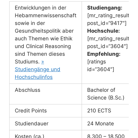
Entwicklungen in der
Studiengang:
Hebammenwissenschaft
[mr_rating_result
sowie in der
post_id=“9417″]
Gesundheitspolitik aber
Hochschule:
auch Themen wie Ethik
[mr_rating_result
und Clinical Reasoning
post_id=“3604″]
sind Themen dieses
Empfehlung:
Studiums.
»
[ratings
Studiengänge und
id=“3604″]
Hochschulinfos
Abschluss
Bachelor of
Science (B.Sc.)
Credit Points
210 ECTS
Studiendauer
24 Monate
Kosten (ca.)
8.300 – 18.500