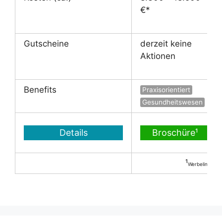
€*
Gutscheine
derzeit keine
Aktionen
Benefits
Praxisorientiert
Gesundheitswesen
Details
Broschüre¹
¹
Werbelink