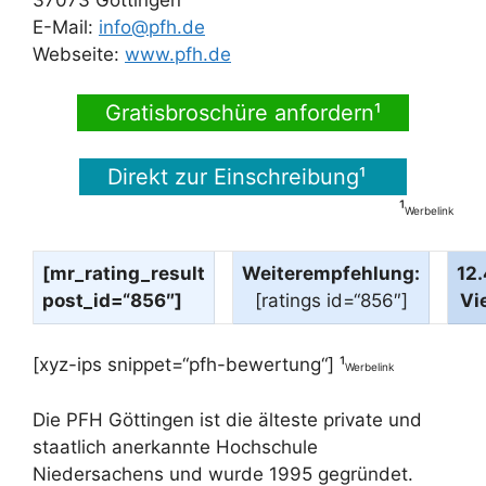
37073 Göttingen
E-Mail:
info@pfh.de
Webseite:
www.pfh.de
Gratisbroschüre anfordern¹
Direkt zur Einschreibung¹
¹
Werbelink
[mr_rating_result
Weiterempfehlung:
12
post_id=“856″]
[ratings id=“856″]
Vi
[xyz-ips snippet=“pfh-bewertung“] ¹
Werbelink
Die PFH Göttingen ist die älteste private und
staatlich anerkannte Hochschule
Niedersachens und wurde 1995 gegründet.