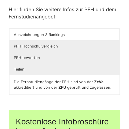
Hier finden Sie weitere Infos zur PFH und dem
Fernstudienangebot:
Auszeichnungen & Rankings
PFH Hochschulvergleich
PFH bewerten
Teilen
Die Fernstudiengänge der PFH sind von der
ZeVa
akkreditiert und von der
ZFU
geprüft und zugelassen.
[caldera_form id=“CF5a04169ddfc60″]
[caldera_form id=“CF56a74809d047b“]
[shariff]
Kostenlose Infobroschüre