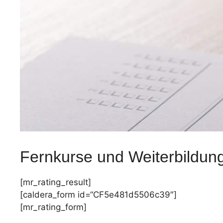
Fernkurse und Weiterbildun
[mr_rating_result]
[caldera_form id=“CF5e481d5506c39″]
[mr_rating_form]