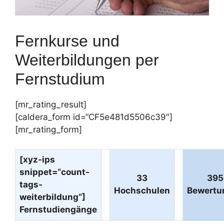
Fernkurse und
Weiterbildungen per
Fernstudium
[mr_rating_result]
[caldera_form id=“CF5e481d5506c39″]
[mr_rating_form]
[xyz-ips
snippet=“count-
33
395
tags-
Hochschulen
Bewertu
weiterbildung“]
Fernstudiengänge