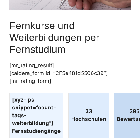
Fernkurse und
Weiterbildungen per
Fernstudium
[mr_rating_result]
[caldera_form id=“CF5e481d5506c39″]
[mr_rating_form]
[xyz-ips
snippet=“count-
33
395
tags-
Hochschulen
Bewertu
weiterbildung“]
Fernstudiengänge