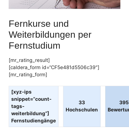
Fernkurse und
Weiterbildungen per
Fernstudium
[mr_rating_result]
[caldera_form id=“CF5e481d5506c39″]
[mr_rating_form]
[xyz-ips
snippet=“count-
33
395
tags-
Hochschulen
Bewertu
weiterbildung“]
Fernstudiengänge