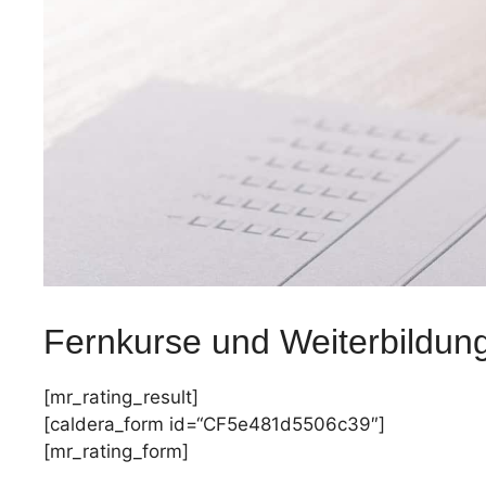
Fernkurse und Weiterbildun
[mr_rating_result]
[caldera_form id=“CF5e481d5506c39″]
[mr_rating_form]