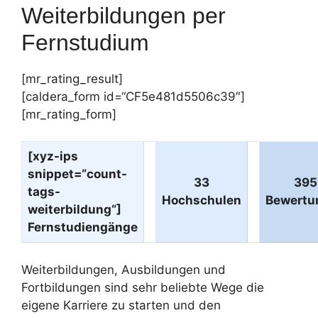
Weiterbildungen per
Fernstudium
[mr_rating_result]
[caldera_form id=“CF5e481d5506c39″]
[mr_rating_form]
[xyz-ips
snippet=“count-
33
395
tags-
Hochschulen
Bewertu
weiterbildung“]
Fernstudiengänge
Weiterbildungen, Ausbildungen und
Fortbildungen sind sehr beliebte Wege die
eigene Karriere zu starten und den