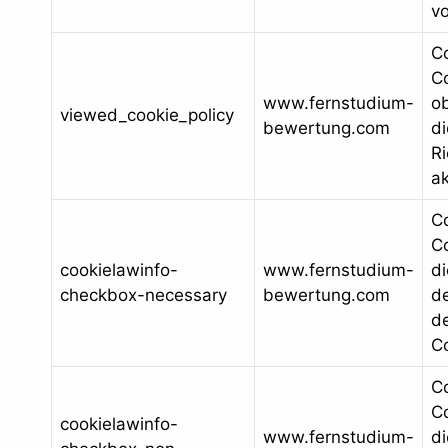
vo
C
Co
www.fernstudium-
o
viewed_cookie_policy
bewertung.com
di
Ri
ak
C
Co
cookielawinfo-
www.fernstudium-
d
checkbox-necessary
bewertung.com
d
de
C
C
Co
cookielawinfo-
www.fernstudium-
d