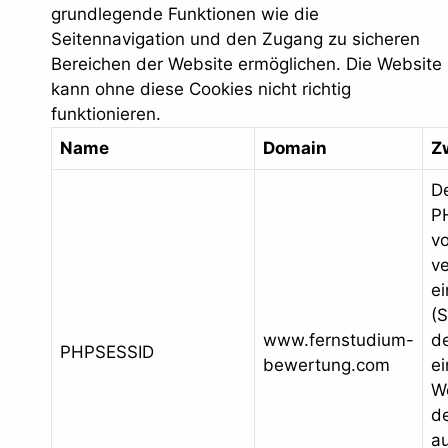
grundlegende Funktionen wie die
Seitennavigation und den Zugang zu sicheren
Bereichen der Website ermöglichen. Die Website
kann ohne diese Cookies nicht richtig
funktionieren.
Name
Domain
Z
D
P
v
v
ei
(S
www.fernstudium-
de
PHPSESSID
bewertung.com
e
W
d
au