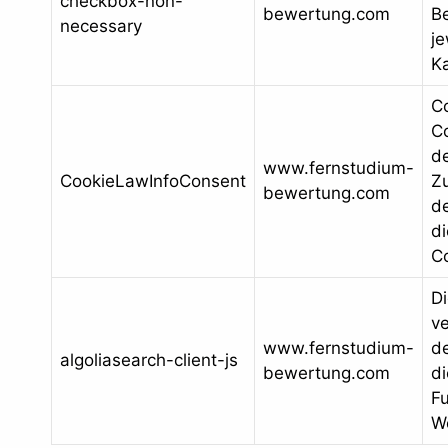
checkbox-non-
bewertung.com
B
necessary
je
Ka
C
Co
d
www.fernstudium-
CookieLawInfoConsent
Z
bewertung.com
de
d
C
Di
v
www.fernstudium-
de
algoliasearch-client-js
bewertung.com
di
Fu
W