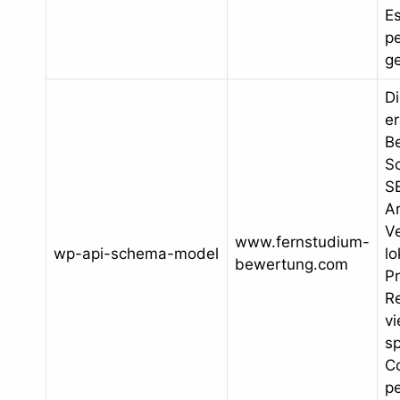
E
p
ge
D
er
Be
S
S
Ar
V
www.fernstudium-
wp-api-schema-model
lo
bewertung.com
P
R
vi
sp
C
p