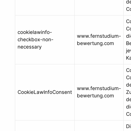
de
C
C
Co
cookielawinfo-
www.fernstudium-
d
checkbox-non-
bewertung.com
B
necessary
je
Ka
C
Co
d
www.fernstudium-
CookieLawInfoConsent
Z
bewertung.com
de
d
C
Di