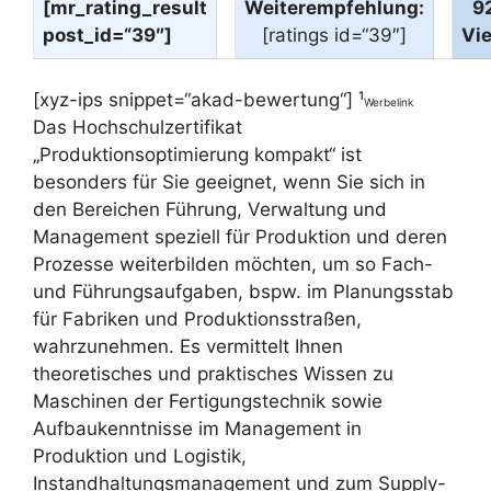
[mr_rating_result
Weiterempfehlung:
9
post_id=“39″]
[ratings id=“39″]
Vi
[xyz-ips snippet=“akad-bewertung“] ¹
Werbelink
Das Hochschulzertifikat
„Produktionsoptimierung kompakt“ ist
besonders für Sie geeignet, wenn Sie sich in
den Bereichen Führung, Verwaltung und
Management speziell für Produktion und deren
Prozesse weiterbilden möchten, um so Fach-
und Führungsaufgaben, bspw. im Planungsstab
für Fabriken und Produktionsstraßen,
wahrzunehmen. Es vermittelt Ihnen
theoretisches und praktisches Wissen zu
Maschinen der Fertigungstechnik sowie
Aufbaukenntnisse im Management in
Produktion und Logistik,
Instandhaltungsmanagement und zum Supply-