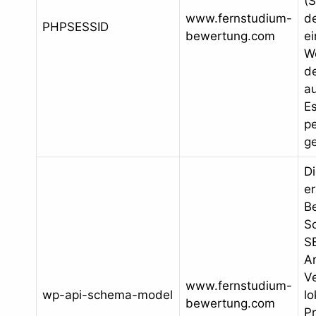
(S
www.fernstudium-
de
PHPSESSID
bewertung.com
e
W
d
au
E
p
ge
D
er
Be
S
S
Ar
V
www.fernstudium-
wp-api-schema-model
lo
bewertung.com
P