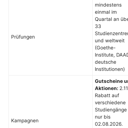
mindestens
einmal im
Quartal an üb
33
Studienzentre
Prüfungen
und weltweit
(Goethe-
Institute, DAA
deutsche
Institutionen)
Gutscheine u
Aktionen:
2.1
Rabatt auf
verschiedene
Studiengänge
nur bis
Kampagnen
02.08.2026.