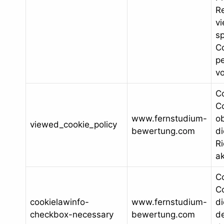
R
vi
sp
C
p
vo
C
Co
www.fernstudium-
o
viewed_cookie_policy
bewertung.com
di
Ri
ak
C
Co
cookielawinfo-
www.fernstudium-
d
checkbox-necessary
bewertung.com
d