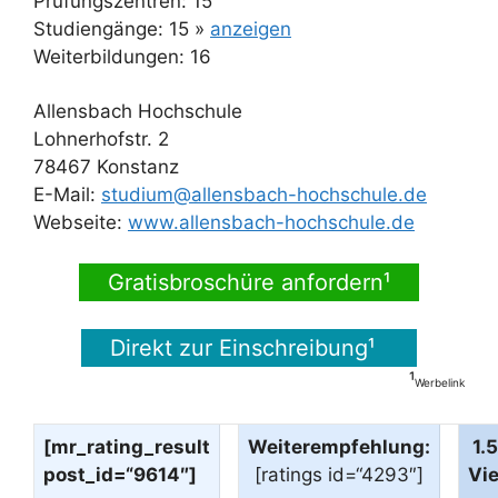
Prüfungszentren: 15
Studiengänge: 15 »
anzeigen
Weiterbildungen: 16
Allensbach Hochschule
Lohnerhofstr. 2
78467 Konstanz
E-Mail:
studium@allensbach-hochschule.de
Webseite:
www.allensbach-hochschule.de
Gratisbroschüre anfordern¹
Direkt zur Einschreibung¹
¹
Werbelink
[mr_rating_result
Weiterempfehlung:
1.
post_id=“9614″]
[ratings id=“4293″]
Vi