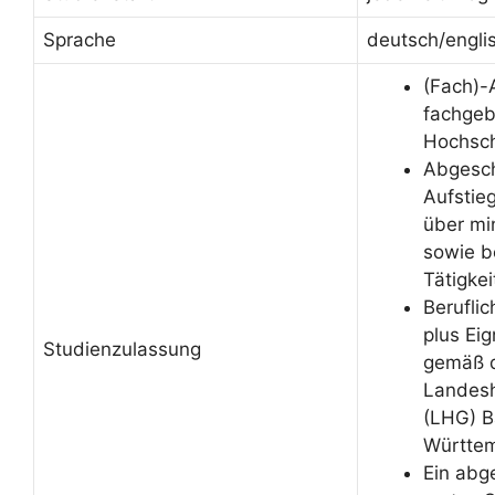
Sprache
deutsch/engli
(Fach)-
fachge
Hochsch
Abgesc
Aufstie
über mi
sowie b
Tätigke
Beruflic
plus Ei
Studienzulassung
gemäß 
Landesh
(LHG) 
Württe
Ein abg