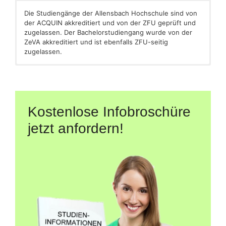
Die Studiengänge der Allensbach Hochschule sind von
der ACQUIN akkreditiert und von der ZFU geprüft und
zugelassen. Der Bachelorstudiengang wurde von der
ZeVA akkreditiert und ist ebenfalls ZFU-seitig
zugelassen.
[caldera_form id=“CF5a04169ddfc60″]
[caldera_form id=“CF59db6f5ef2710″]
[shariff]
Kostenlose Infobroschüre
jetzt anfordern!