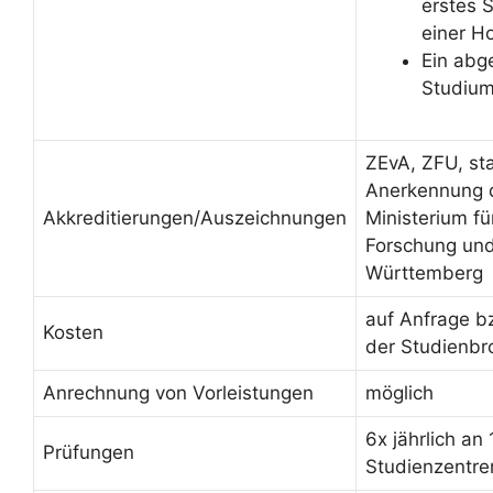
erstes 
einer H
Ein abg
Studiu
ZEvA, ZFU, sta
Anerkennung 
Akkreditierungen/Auszeichnungen
Ministerium fü
Forschung un
Württemberg
auf Anfrage b
Kosten
der Studienbr
Anrechnung von Vorleistungen
möglich
6x jährlich an 
Prüfungen
Studienzentre