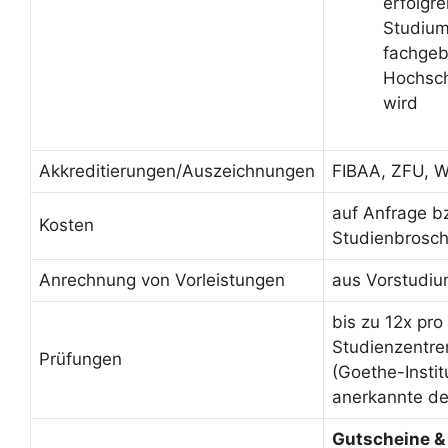
erfolgr
Studium
fachge
Hochsch
wird
Akkreditierungen/Auszeichnungen
FIBAA, ZFU, W
auf Anfrage b
Kosten
Studienbrosc
Anrechnung von Vorleistungen
aus Vorstudiu
bis zu 12x pr
Studienzentre
Prüfungen
(Goethe-Instit
anerkannte de
Gutscheine &