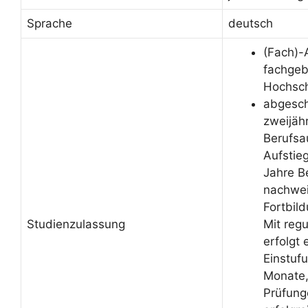
Sprache
deutsch
(Fach)-
fachge
Hochsch
abgesch
zweijäh
Berufsa
Aufstieg
Jahre B
nachwei
Fortbil
Studienzulassung
Mit reg
erfolgt 
Einstuf
Monate,
Prüfung