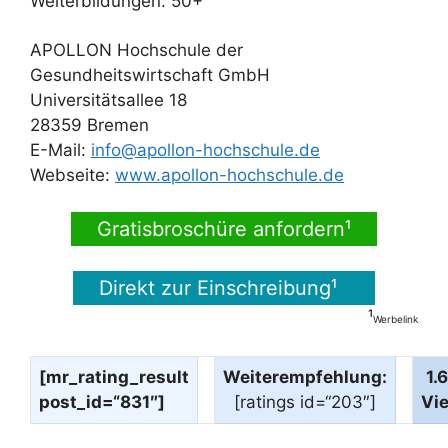
Weiterbildungen: 50+
APOLLON Hochschule der
Gesundheitswirtschaft GmbH
Universitätsallee 18
28359 Bremen
E-Mail:
info@apollon-hochschule.de
Webseite:
www.apollon-hochschule.de
Gratisbroschüre anfordern¹
Direkt zur Einschreibung¹
¹
Werbelink
[mr_rating_result
Weiterempfehlung:
1.
post_id=“831″]
[ratings id=“203″]
Vi