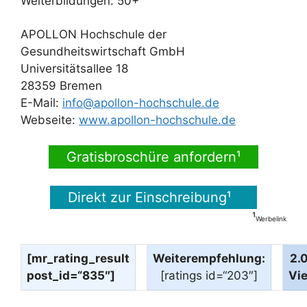
Weiterbildungen: 50+
APOLLON Hochschule der
Gesundheitswirtschaft GmbH
Universitätsallee 18
28359 Bremen
E-Mail:
info@apollon-hochschule.de
Webseite:
www.apollon-hochschule.de
Gratisbroschüre anfordern¹
Direkt zur Einschreibung¹
¹
Werbelink
[mr_rating_result
Weiterempfehlung:
2.
post_id=“835″]
[ratings id=“203″]
Vi