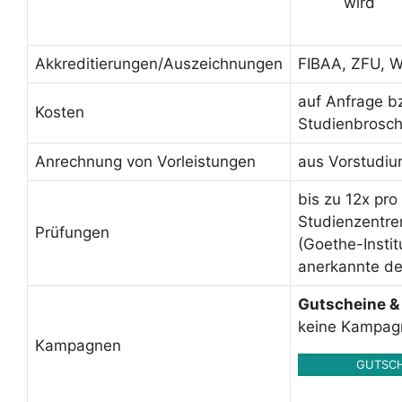
wird
Akkreditierungen/Auszeichnungen
FIBAA, ZFU, W
auf Anfrage b
Kosten
Studienbrosc
Anrechnung von Vorleistungen
aus Vorstudiu
bis zu 12x pr
Studienzentre
Prüfungen
(Goethe-Instit
anerkannte de
Gutscheine &
keine Kampag
Kampagnen
GUTSCH