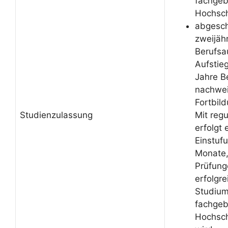
fachge
Hochsch
abgesch
zweijäh
Berufsa
Aufstieg
Jahre B
nachwei
Fortbil
Studienzulassung
Mit reg
erfolgt 
Einstuf
Monate,
Prüfung
erfolgr
Studium
fachge
Hochsch