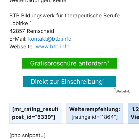
Weiterbildungen: keine
BTB Bildungswerk für therapeutische Berufe
Lobirke 1
42857 Remscheid
E-Mail:
kontakt@btb.info
Webseite:
www.btb.info
Gratisbroschüre anfordern¹
Direkt zur Einschreibung¹
¹
Werbelink
[mr_rating_result
Weiterempfehlung:
1.
post_id=“5339″]
[ratings id=“1864″]
Vi
[php snippet=]