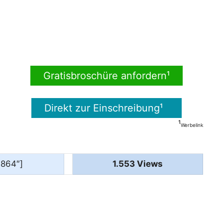
Gratisbroschüre anfordern¹
Direkt zur Einschreibung¹
¹
Werbelink
1864″]
1.553 Views