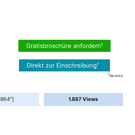
Gratisbroschüre anfordern¹
Direkt zur Einschreibung¹
¹
Werbelink
1864″]
1.887 Views