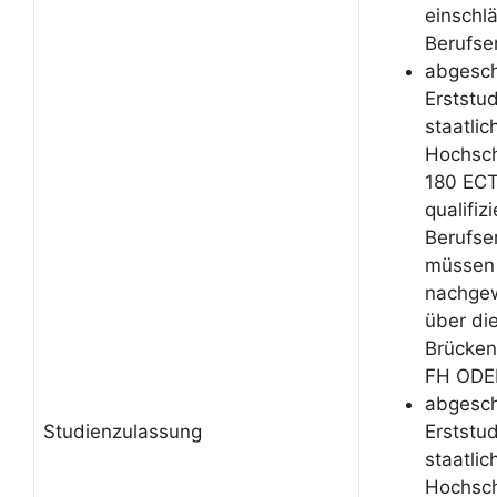
einschl
Berufse
abgesc
Erststu
staatli
Hochsch
180 ECT
qualifizi
Berufse
müssen 
nachgew
über di
Brücken
FH ODE
abgesc
Studienzulassung
Erststu
staatli
Hochsch