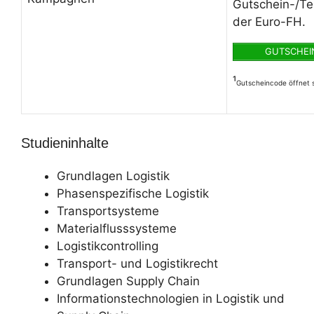
Gutschein-/T
der Euro-FH.
GUTSCHEIN
¹
Gutscheincode öffnet s
Studieninhalte
Grundlagen Logistik
Phasenspezifische Logistik
Transportsysteme
Materialflusssysteme
Logistikcontrolling
Transport- und Logistikrecht
Grundlagen Supply Chain
Informationstechnologien in Logistik und