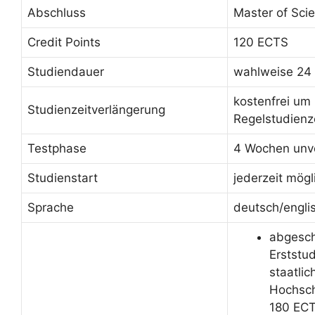
Abschluss
Master of Scie
Credit Points
120 ECTS
Studiendauer
wahlweise 24
kostenfrei um
Studienzeitverlängerung
Regelstudienz
Testphase
4 Wochen unve
Studienstart
jederzeit mögl
Sprache
deutsch/engli
abgesc
Erststu
staatli
Hochsch
180 ECT