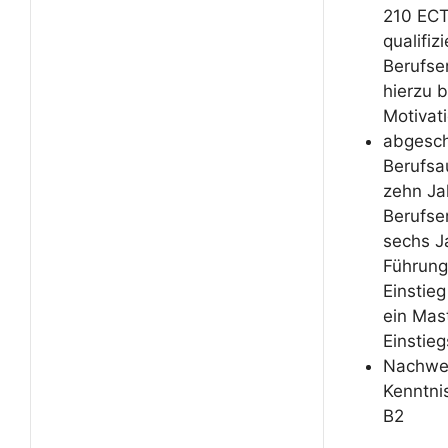
210 ECT
qualifizi
Berufse
hierzu b
Motivat
abgesc
Berufsa
zehn Ja
Berufse
sechs Ja
Führung
Einstieg
ein Mas
Einsti
Nachwei
Kenntni
B2