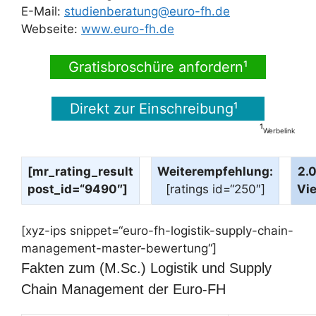
E-Mail:
studienberatung@euro-fh.de
Webseite:
www.euro-fh.de
Gratisbroschüre anfordern¹
Direkt zur Einschreibung¹
¹
Werbelink
[mr_rating_result
Weiterempfehlung:
2.
post_id=“9490″]
[ratings id=“250″]
Vi
[xyz-ips snippet=“euro-fh-logistik-supply-chain-
management-master-bewertung“]
Fakten zum (M.Sc.) Logistik und Supply
Chain Management der Euro-FH