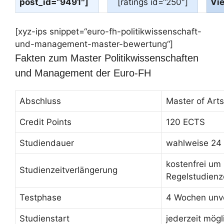
post_id=“9491″]
[ratings id=“250″]
Vi
[xyz-ips snippet=“euro-fh-politikwissenschaft-
und-management-master-bewertung“]
Fakten zum Master Politikwissenschaften
und Management der Euro-FH
Abschluss
Master of Arts
Credit Points
120 ECTS
Studiendauer
wahlweise 24
kostenfrei um
Studienzeitverlängerung
Regelstudienz
Testphase
4 Wochen unve
Studienstart
jederzeit mögl