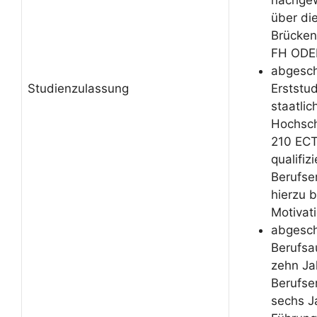
nachgew
über di
Brücken
FH ODE
abgesc
Studienzulassung
Erststu
staatli
Hochsch
210 ECT
qualifizi
Berufse
hierzu b
Motivat
abgesc
Berufsa
zehn Ja
Berufse
sechs Ja