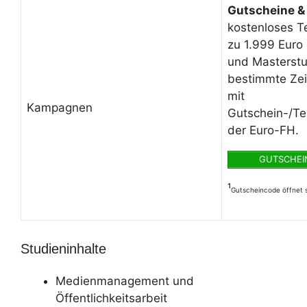
Gutscheine &
kostenloses T
zu 1.999 Euro
und Masterstu
bestimmte Zei
mit
Kampagnen
Gutschein-/T
der Euro-FH.
GUTSCHEIN
¹
Gutscheincode öffnet s
Studieninhalte
Medienmanagement und
Öffentlichkeitsarbeit