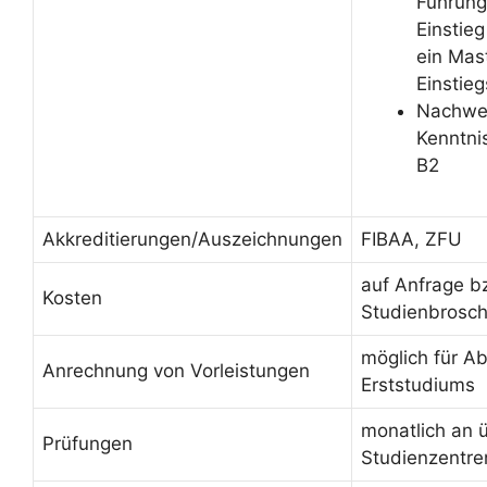
Führung
Einstieg
ein Mas
Einsti
Nachwei
Kenntni
B2
Akkreditierungen/Auszeichnungen
FIBAA, ZFU
auf Anfrage b
Kosten
Studienbrosc
möglich für A
Anrechnung von Vorleistungen
Erststudiums
monatlich an 
Prüfungen
Studienzentre