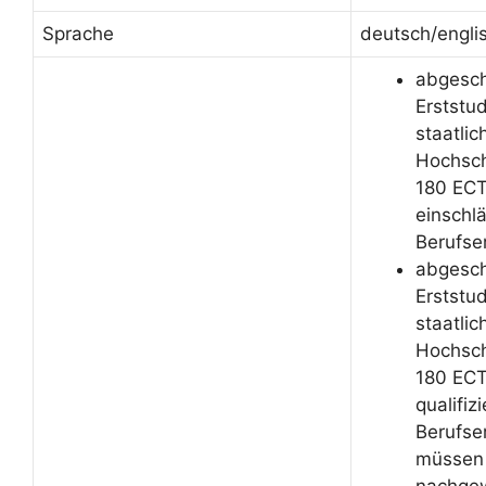
Sprache
deutsch/engli
abgesc
Erststu
staatli
Hochsch
180 ECT
einschl
Berufse
abgesc
Erststu
staatli
Hochsch
180 ECT
qualifizi
Berufse
müssen 