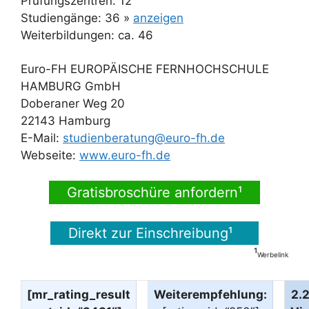
Prüfungszentren: 12
Studiengänge: 36 »
anzeigen
Weiterbildungen: ca. 46
Euro-FH EUROPÄISCHE FERNHOCHSCHULE
HAMBURG GmbH
Doberaner Weg 20
22143 Hamburg
E-Mail:
studienberatung@euro-fh.de
Webseite:
www.euro-fh.de
Gratisbroschüre anfordern¹
Direkt zur Einschreibung¹
¹
Werbelink
[mr_rating_result
Weiterempfehlung:
2.