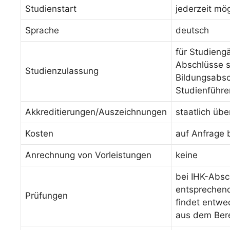
Studienstart
jederzeit mög
Sprache
deutsch
für Studieng
Abschlüsse s
Studienzulassung
Bildungsabsc
Studienführe
Akkreditierungen/Auszeichnungen
staatlich üb
Kosten
auf Anfrage 
Anrechnung von Vorleistungen
keine
bei IHK-Absc
entsprechende
Prüfungen
findet entwed
aus dem Bere