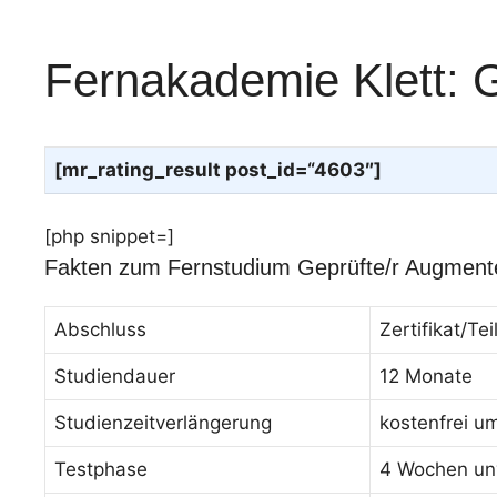
Fernakademie Klett: G
[mr_rating_result post_id=“4603″]
[php snippet=]
Fakten zum Fernstudium Geprüfte/r Augmente
Abschluss
Zertifikat/T
Studiendauer
12 Monate
Studienzeitverlängerung
kostenfrei u
Testphase
4 Wochen unv