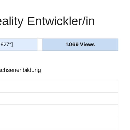
lity Entwickler/in
1827″]
1.069 Views
achsenenbildung