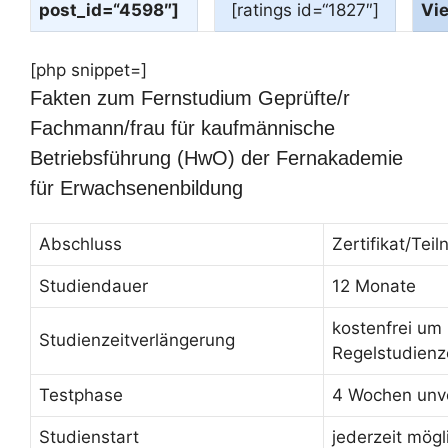
post_id=“4598″]
[ratings id=“1827″]
Vi
[php snippet=]
Fakten zum Fernstudium Geprüfte/r
Fachmann/frau für kaufmännische
Betriebsführung (HwO) der Fernakademie
für Erwachsenenbildung
Abschluss
Zertifikat/Te
Studiendauer
12 Monate
kostenfrei um
Studienzeitverlängerung
Regelstudienz
Testphase
4 Wochen unve
Studienstart
jederzeit mögl