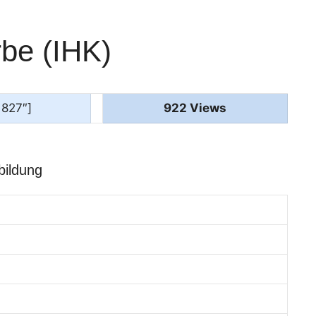
rbe (IHK)
1827″]
922 Views
bildung