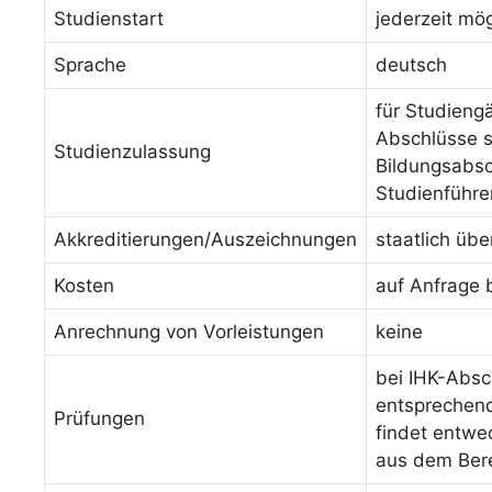
Studienstart
jederzeit mög
Sprache
deutsch
für Studieng
Abschlüsse s
Studienzulassung
Bildungsabsc
Studienführe
Akkreditierungen/Auszeichnungen
staatlich üb
Kosten
auf Anfrage 
Anrechnung von Vorleistungen
keine
bei IHK-Absc
entsprechende
Prüfungen
findet entwed
aus dem Bere