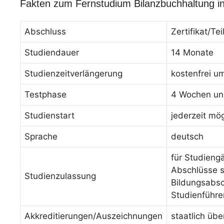
Fakten zum Fernstudium Bilanzbuchhaltung in
Abschluss
Zertifikat/T
Studiendauer
14 Monate
Studienzeitverlängerung
kostenfrei u
Testphase
4 Wochen unv
Studienstart
jederzeit mög
Sprache
deutsch
für Studieng
Abschlüsse s
Studienzulassung
Bildungsabsc
Studienführe
Akkreditierungen/Auszeichnungen
staatlich üb