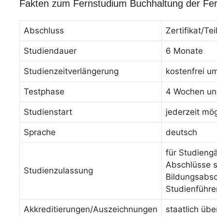
Fakten zum Fernstudium Buchhaltung der Fe
Abschluss
Zertifikat/T
Studiendauer
6 Monate
Studienzeitverlängerung
kostenfrei u
Testphase
4 Wochen unv
Studienstart
jederzeit mög
Sprache
deutsch
für Studieng
Abschlüsse s
Studienzulassung
Bildungsabsc
Studienführe
Akkreditierungen/Auszeichnungen
staatlich üb