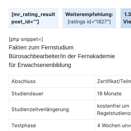
[mr_rating_result
Weiterempfehlung:
1.
post_id=““]
[ratings id=“1827″]
Vi
[php snippet=]
Fakten zum Fernstudium
Bürosachbearbeiter/in der Fernakademie
für Erwachsenenbildung
Abschluss
Zertifikat/Te
Studiendauer
18 Monate
kostenfrei um
Studienzeitverlängerung
Regelstudienz
Testphase
4 Wochen unve