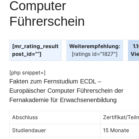
Computer
Führerschein
[mr_rating_result
Weiterempfehlung:
1.
post_id=““]
[ratings id=“1827″]
Vi
[php snippet=]
Fakten zum Fernstudium ECDL –
Europäischer Computer Führerschein der
Fernakademie für Erwachsenenbildung
Abschluss
Zertifikat/Te
Studiendauer
15 Monate