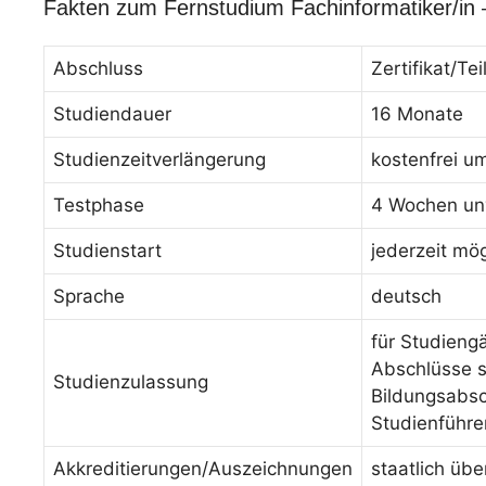
Fakten zum Fernstudium Fachinformatiker/in
Abschluss
Zertifikat/T
Studiendauer
16 Monate
Studienzeitverlängerung
kostenfrei u
Testphase
4 Wochen unv
Studienstart
jederzeit mög
Sprache
deutsch
für Studieng
Abschlüsse s
Studienzulassung
Bildungsabsc
Studienführe
Akkreditierungen/Auszeichnungen
staatlich üb