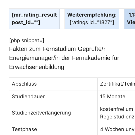
[mr_rating_result
Weiterempfehlung:
1.
post_id=““]
[ratings id=“1827″]
Vi
[php snippet=]
Fakten zum Fernstudium Geprüfte/r
Energiemanager/in der Fernakademie für
Erwachsenenbildung
Abschluss
Zertifikat/Te
Studiendauer
15 Monate
kostenfrei um
Studienzeitverlängerung
Regelstudienz
Testphase
4 Wochen unve