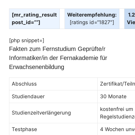
[mr_rating_result
Weiterempfehlung:
1.
post_id=““]
[ratings id=“1827″]
Vi
[php snippet=]
Fakten zum Fernstudium Geprüfte/r
Informatiker/in der Fernakademie für
Erwachsenenbildung
Abschluss
Zertifikat/Te
Studiendauer
30 Monate
kostenfrei um
Studienzeitverlängerung
Regelstudienz
Testphase
4 Wochen unve