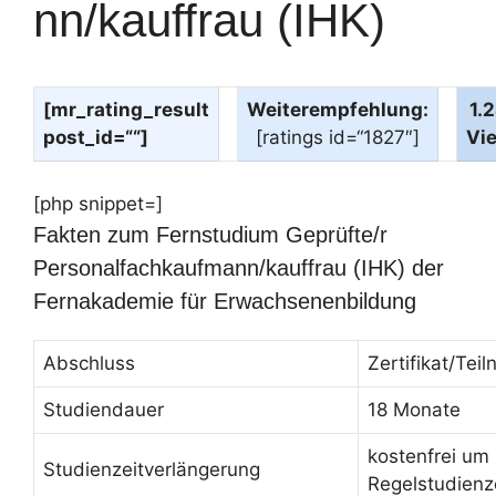
nn/kauffrau (IHK)
[mr_rating_result
Weiterempfehlung:
1.
post_id=““]
[ratings id=“1827″]
Vi
[php snippet=]
Fakten zum Fernstudium Geprüfte/r
Personalfachkaufmann/kauffrau (IHK) der
Fernakademie für Erwachsenenbildung
Abschluss
Zertifikat/Te
Studiendauer
18 Monate
kostenfrei um
Studienzeitverlängerung
Regelstudienz