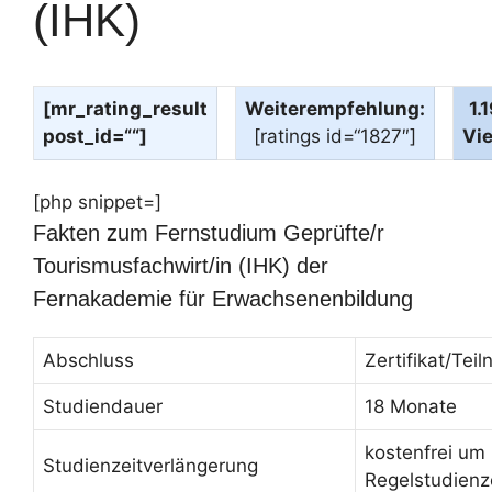
(IHK)
[mr_rating_result
Weiterempfehlung:
1.
post_id=““]
[ratings id=“1827″]
Vi
[php snippet=]
Fakten zum Fernstudium Geprüfte/r
Tourismusfachwirt/in (IHK) der
Fernakademie für Erwachsenenbildung
Abschluss
Zertifikat/Te
Studiendauer
18 Monate
kostenfrei um
Studienzeitverlängerung
Regelstudienz