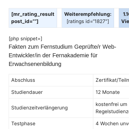
[mr_rating_result
Weiterempfehlung:
1.
post_id=““]
[ratings id=“1827″]
Vi
[php snippet=]
Fakten zum Fernstudium Geprüfte/r Web-
Entwickler/in der Fernakademie für
Erwachsenenbildung
Abschluss
Zertifikat/Te
Studiendauer
12 Monate
kostenfrei um
Studienzeitverlängerung
Regelstudienz
Testphase
4 Wochen unve