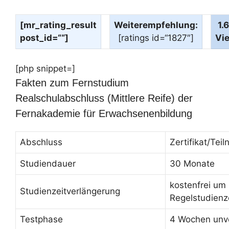
[mr_rating_result
Weiterempfehlung:
1.
post_id=““]
[ratings id=“1827″]
Vi
[php snippet=]
Fakten zum Fernstudium
Realschulabschluss (Mittlere Reife) der
Fernakademie für Erwachsenenbildung
Abschluss
Zertifikat/Te
Studiendauer
30 Monate
kostenfrei um
Studienzeitverlängerung
Regelstudienz
Testphase
4 Wochen unve