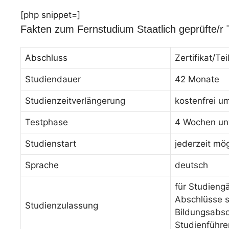
[php snippet=]
Fakten zum Fernstudium Staatlich geprüfte/r
Abschluss
Zertifikat/T
Studiendauer
42 Monate
Studienzeitverlängerung
kostenfrei u
Testphase
4 Wochen unv
Studienstart
jederzeit mög
Sprache
deutsch
für Studieng
Abschlüsse s
Studienzulassung
Bildungsabsc
Studienführe