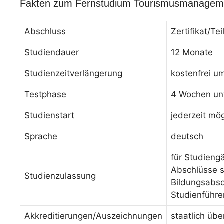
Fakten zum Fernstudium Tourismusmanageme
Abschluss
Zertifikat/T
Studiendauer
12 Monate
Studienzeitverlängerung
kostenfrei u
Testphase
4 Wochen unv
Studienstart
jederzeit mög
Sprache
deutsch
für Studieng
Abschlüsse s
Studienzulassung
Bildungsabsc
Studienführe
Akkreditierungen/Auszeichnungen
staatlich üb