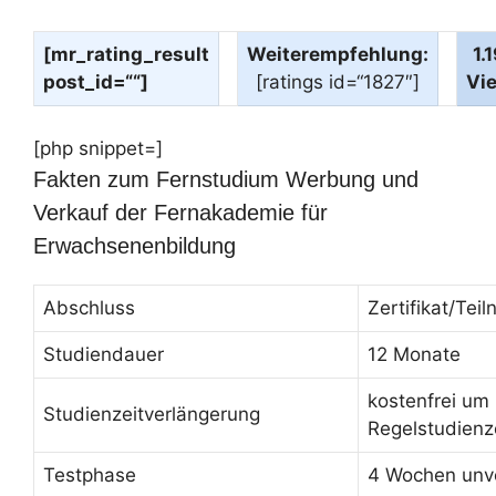
[mr_rating_result
Weiterempfehlung:
1.
post_id=““]
[ratings id=“1827″]
Vi
[php snippet=]
Fakten zum Fernstudium Werbung und
Verkauf der Fernakademie für
Erwachsenenbildung
Abschluss
Zertifikat/Te
Studiendauer
12 Monate
kostenfrei um
Studienzeitverlängerung
Regelstudienz
Testphase
4 Wochen unve