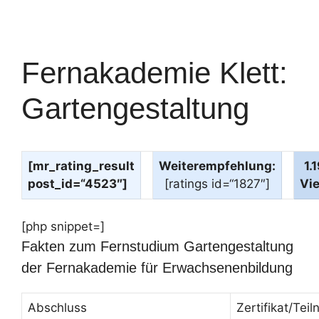
Fernakademie Klett:
Gartengestaltung
[mr_rating_result
Weiterempfehlung:
1.
post_id=“4523″]
[ratings id=“1827″]
Vi
[php snippet=]
Fakten zum Fernstudium Gartengestaltung
der Fernakademie für Erwachsenenbildung
Abschluss
Zertifikat/Te