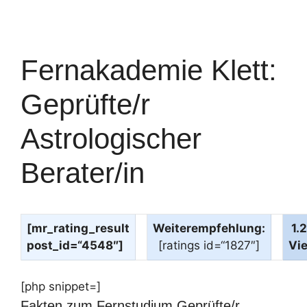
Fernakademie Klett:
Geprüfte/r
Astrologischer
Berater/in
[mr_rating_result
Weiterempfehlung:
1.
post_id=“4548″]
[ratings id=“1827″]
Vi
[php snippet=]
Fakten zum Fernstudium Geprüfte/r