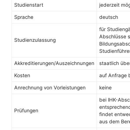
Studienstart
jederzeit mög
Sprache
deutsch
für Studieng
Abschlüsse s
Studienzulassung
Bildungsabsc
Studienführe
Akkreditierungen/Auszeichnungen
staatlich üb
Kosten
auf Anfrage 
Anrechnung von Vorleistungen
keine
bei IHK-Absc
entsprechende
Prüfungen
findet entwed
aus dem Bere