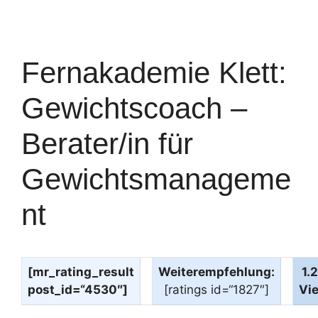
Fernakademie Klett:
Gewichtscoach –
Berater/in für
Gewichtsmanageme
nt
[mr_rating_result
Weiterempfehlung:
1.
post_id=“4530″]
[ratings id=“1827″]
Vi