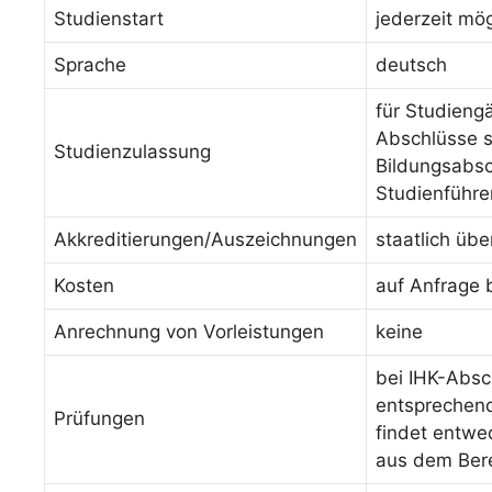
Studienstart
jederzeit mög
Sprache
deutsch
für Studieng
Abschlüsse s
Studienzulassung
Bildungsabsc
Studienführe
Akkreditierungen/Auszeichnungen
staatlich üb
Kosten
auf Anfrage 
Anrechnung von Vorleistungen
keine
bei IHK-Absc
entsprechende
Prüfungen
findet entwed
aus dem Bere