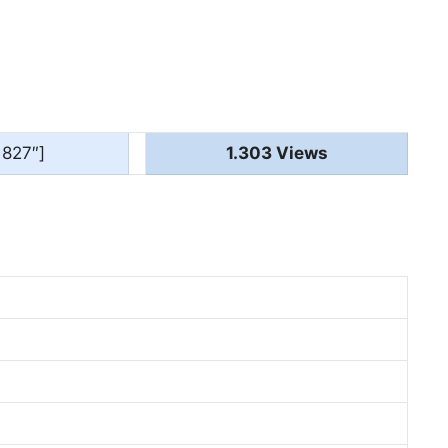
1827″]
1.303 Views