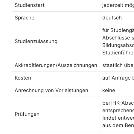
Studienstart
jederzeit mög
Sprache
deutsch
für Studieng
Abschlüsse s
Studienzulassung
Bildungsabsc
Studienführe
Akkreditierungen/Auszeichnungen
staatlich üb
Kosten
auf Anfrage 
Anrechnung von Vorleistungen
keine
bei IHK-Absc
entsprechende
Prüfungen
findet entwed
aus dem Bere